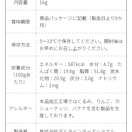
内容量
1kg
商品パッケージに記載（製造日より9か
賞味期限
月）
5～10℃で保存してください。開封後は
保存方法
お早めにお召し上がりください。
エネルギー：587kcal 水分：4.7g た
栄養成分
んぱく質：19.6g 脂質：51.8g 炭水
（100gあ
化物：20.9g 灰分：3.0g ナトリウ
たり）
ム：1mg
本品加工工場ではくるみ、りんご、カ
アレルギー
シューナッツ、バナナを含む製品を生
産しております。
製造者
株式会社デルタインターナショナル