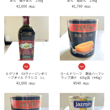
あん 柚子あん 2.5kg
あん 桜あん 2.5kg
¥2,000
¥1,790
（税込）
（税込）
Hot
Hot
ルグリオ EXヴァージンオリ
ゴールドリーフ 黄桃ハーフシ
ーブオイル クラシコ 1Ｌ
ラップ漬け 825g缶（440g）
¥2,000
¥540
（税込）
（税込）