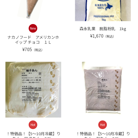
森永乳業 脱脂粉乳 1kg
New
¥1,670
（税込）
ナカノフード アメリカンホ
イップ チョコ １Ｌ
¥705
（税込）
Hot
Hot
！特価品！【5～10月冷蔵】り
！特価品！【5～10月冷蔵】り