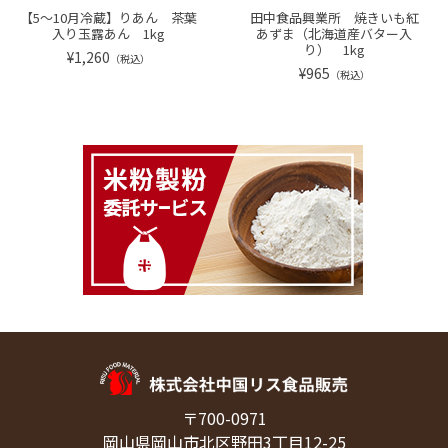
【5～10月冷蔵】りあん 茶葉
田中食品興業所 焼きいも紅
入り玉露あん 1kg
あずま（北海道産バター入
り） 1kg
¥1,260
（税込）
¥965
（税込）
〒700-0971
岡山県岡山市北区野田3丁目12-25