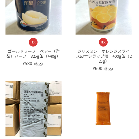
Hot
Hot
ゴールドリーフ ペアー（洋
ジャスミン オレンジスライ
梨）ハーフ 825g缶（440g）
ス皮付シラップ漬 400g缶（2
25g）
¥580
（税込）
¥600
（税込）