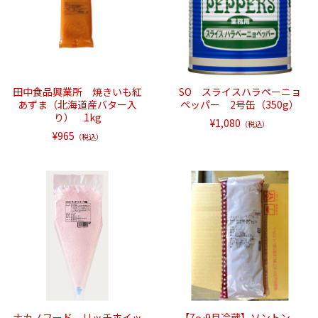
田中食品興業所 焼きいも紅
SO スライスハラペーニョ
あずま（北海道産バター入
ペッパー 2号缶（350g）
り） 1kg
¥1,080
（税込）
¥965
（税込）
ナカノフード リッチホイッ
【7～9月冷蔵】ソントン