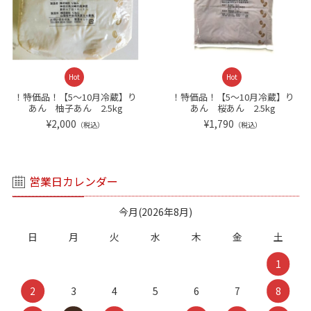
Hot
Hot
！特価品！【5～10月冷蔵】り
！特価品！【5～10月冷蔵】り
あん 柚子あん 2.5kg
あん 桜あん 2.5kg
¥2,000
¥1,790
（税込）
（税込）
営業日カレンダー
今月(2026年8月)
日
月
火
水
木
金
土
1
2
3
4
5
6
7
8