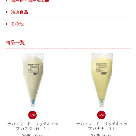
畜産物・畜産加工品
冷凍食品
その他
商品一覧
New
New
ナカノフード リッチホイッ
ナカノフード リッチホイッ
プ カスターN １Ｌ
プ バナナ １Ｌ
¥690
¥725
（税込）
（税込）