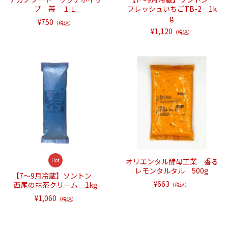
プ 苺 １Ｌ
フレッシュいちごTB-2 1k
g
¥750
（税込）
¥1,120
（税込）
Hot
オリエンタル酵母工業 香る
レモンタルタル 500g
【7～9月冷蔵】ソントン
¥663
西尾の抹茶クリーム 1kg
（税込）
¥1,060
（税込）