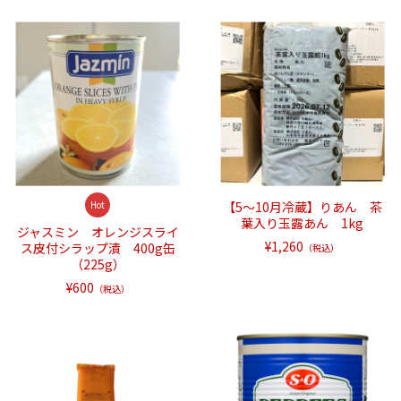
Hot
【5～10月冷蔵】りあん 茶
葉入り玉露あん 1kg
ジャスミン オレンジスライ
¥1,260
ス皮付シラップ漬 400g缶
（税込）
（225g）
¥600
（税込）