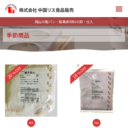
岡山の製パン・製菓原材料の卸・仕入
季節商品
%OFF
%OFF
20
18
Hot
Hot