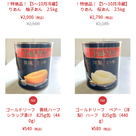
！特価品！【5～10月冷蔵】
！特価品！【5～10月冷蔵】
りあん 柚子あん 2.5kg
りあん 桜あん 2.5kg
¥2,000
¥1,790
（税込）
（税込）
¥2,500
¥2,185
Hot
Hot
ゴールドリーフ 黄桃ハーフ
ゴールドリーフ ペアー（洋
シラップ漬け 825g缶（44
梨）ハーフ 825g缶（440
0g）
g）
¥540
¥580
（税込）
（税込）