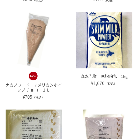
森永乳業 脱脂粉乳 1kg
New
¥1,670
（税込）
ナカノフード アメリカンホイ
ップ チョコ １Ｌ
¥705
（税込）