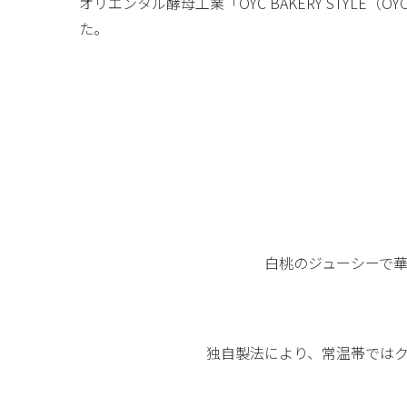
オリエンタル酵母工業「OYC BAKERY STYLE
た。
白桃のジューシーで
独自製法により、常温帯では