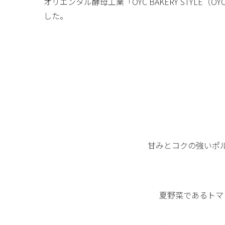
オリエンタル酵母工業「OYC BAKERY STYLE
した。
甘みとコクの強いポ
夏野菜であるトマ