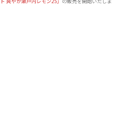
ト 爽やか瀬戸内レモン25
」
の販売を開始いたしま