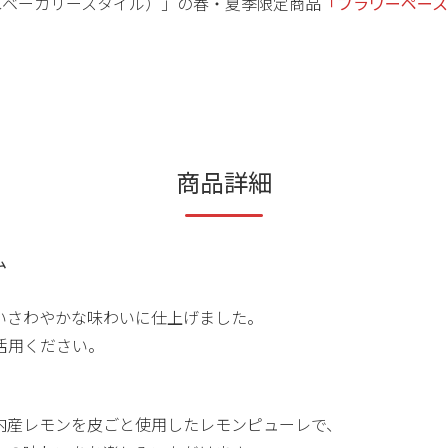
E（OYCベーカリースタイル）」の春・夏季限定商品
「フラワーペース
商品詳細
ム
いさわやかな味わいに仕上げました。
活用ください。
内産レモンを皮ごと使用したレモンピューレで、